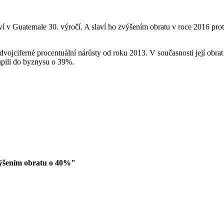
 v Guatemale 30. výročí. A slaví ho zvýšením obratu v roce 2016 proti
vojciferné procentuální nárůsty od roku 2013. V současnosti její obr
upili do byznysu o 39%.
výšením obratu o 40%"