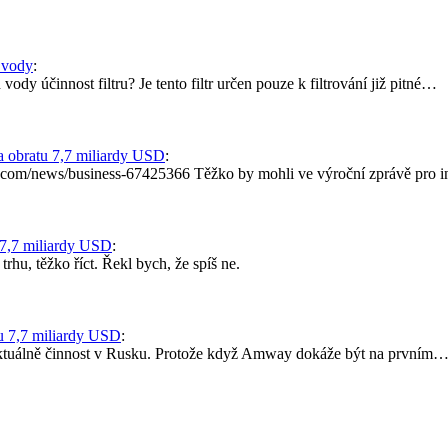
i vody
:
vody účinnost filtru? Je tento filtr určen pouze k filtrování již pitné…
 obratu 7,7 miliardy USD
:
c.com/news/business-67425366 Těžko by mohli ve výroční zprávě pro in
7,7 miliardy USD
:
trhu, těžko říct. Řekl bych, že spíš ne.
u 7,7 miliardy USD
:
 aktuálně činnost v Rusku. Protože když Amway dokáže být na prvním