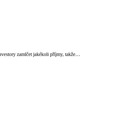
vestory zamlčet jakékoli příjmy, takže…
…