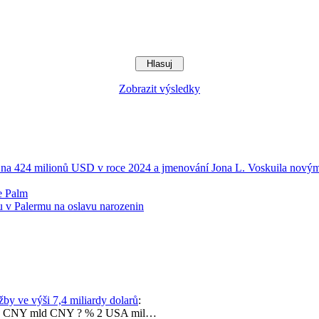
Zobrazit výsledky
 na 424 milionů USD v roce 2024 a jmenování Jona L. Voskuila novým
e Palm
 v Palermu na oslavu narozenin
by ve výši 7,4 miliardy dolarů
:
mld CNY mld CNY ? % 2 USA mil…