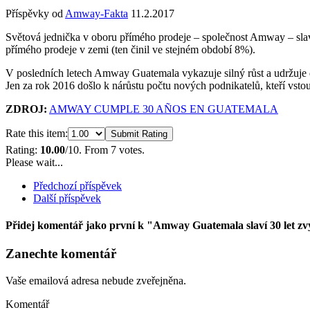
Příspěvky od
Amway-Fakta
11.2.2017
Světová jednička v oboru přímého prodeje – společnost Amway – slaví
přímého prodeje v zemi (ten činil ve stejném období 8%).
V posledních letech Amway Guatemala vykazuje silný růst a udržuje d
Jen za rok 2016 došlo k nárůstu počtu nových podnikatelů, kteří vsto
ZDROJ:
AMWAY CUMPLE 30 AÑOS EN GUATEMALA
Rate this item:
Submit Rating
Rating:
10.00
/10. From 7 votes.
Please wait...
Předchozí příspěvek
Další příspěvek
Přidej komentář jako první
k "Amway Guatemala slaví 30 let z
Zanechte komentář
Vaše emailová adresa nebude zveřejněna.
Komentář