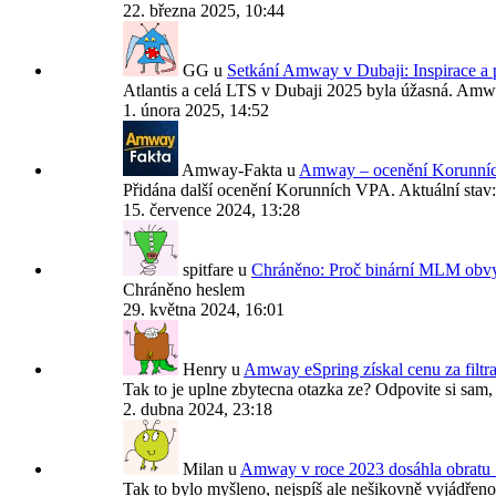
22. března 2025, 10:44
GG
u
Setkání Amway v Dubaji: Inspirace a 
Atlantis a celá LTS v Dubaji 2025 byla úžasná. Am
1. února 2025, 14:52
Amway-Fakta
u
Amway – ocenění Korunníc
Přidána další ocenění Korunních VPA. Aktuální stav
15. července 2024, 13:28
spitfare
u
Chráněno: Proč binární MLM obvyk
Chráněno heslem
29. května 2024, 16:01
Henry
u
Amway eSpring získal cenu za filtr
Tak to je uplne zbytecna otazka ze? Odpovite si sam,
2. dubna 2024, 23:18
Milan
u
Amway v roce 2023 dosáhla obratu 
Tak to bylo myšleno, nejspíš ale nešikovně vyjádřeno