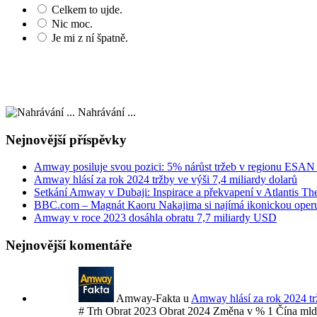
Celkem to ujde.
Nic moc.
Je mi z ní špatně.
Nahrávání ...
Nejnovější příspěvky
Amway posiluje svou pozici: 5% nárůst tržeb v regionu ESAN
Amway hlásí za rok 2024 tržby ve výši 7,4 miliardy dolarů
Setkání Amway v Dubaji: Inspirace a překvapení v Atlantis Th
BBC.com – Magnát Kaoru Nakajima si najímá ikonickou operu
Amway v roce 2023 dosáhla obratu 7,7 miliardy USD
Nejnovější komentáře
Amway-Fakta
u
Amway hlásí za rok 2024 trž
# Trh Obrat 2023 Obrat 2024 Změna v % 1 Čína 