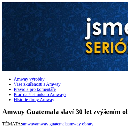
Amway výrobky
Vaše zkušenosti s Amway
Pravidla pro komentáře
Proč další stránka o Amway?
Historie firmy Amway
Amway Guatemala slaví 30 let zvýšením o
TÉMATA:
amway
amway guatemala
amway obraty