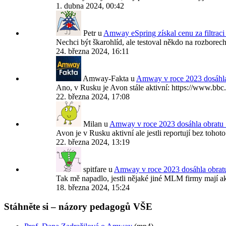
1. dubna 2024, 00:42
Petr
u
Amway eSpring získal cenu za filtrac
Nechci být škarohlíd, ale testoval někdo na rozborech 
24. března 2024, 16:11
Amway-Fakta
u
Amway v roce 2023 dosáhla
Ano, v Rusku je Avon stále aktivní: https://www.bb
22. března 2024, 17:08
Milan
u
Amway v roce 2023 dosáhla obratu 
Avon je v Rusku aktivní ale jestli reportují bez tohoto 
22. března 2024, 13:19
spitfare
u
Amway v roce 2023 dosáhla obrat
Tak mě napadlo, jestli nějaké jiné MLM firmy mají
18. března 2024, 15:24
Stáhněte si – názory pedagogů VŠE