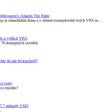
překvapení v Atlantis The Palm
:
way je mimořádná firma a v oblasti rozmazlování svých VPA se…
h a vyšších VPA
:
: 70 dostupných ocenění.
le do pár let krachují?
:
aci vody
:
 co myslite?
7,7 miliardy USD
:
.