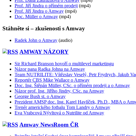
Prof. Dana Zadražilová o Amway
(mp4)
Prof. Jiří Jindra o přímém prodeji
(mp4)
Prof. Jiří Jindra o Amway
(mp4)
Doc. Müller o Amway
(mp4)
Stáhněte si – zkušenosti s Amway
Radek John o Amway
(audio)
AMWAY NÁZORY
Sir Richard Branson hovoří o multilevel marketingu
Názor pana Radka Johna na Amway
Team NUTRILITE: Vítězslav Veselý, Petr Frydrych, Jakub Va
Reportér CBS Mike Wallace o Amway
Doc. Ing. Štěpán Müller, CSc. o přímém prodeji a o Amway
Názor prof. Ing. Jiřího Jindry, CSc. na Amway
George Bush st. o Amway
Prezident AMSP doc. Ing. Karel Havlíček, Ph.D., MBA o Am
Trenér amerického fotbalu Tom Landry o Amway
Eva Vrabcová Nývltová o Nutrilite od Amway
Amway NewsRoom ČR