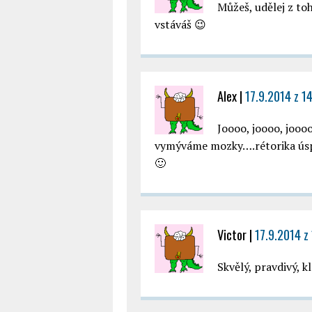
Můžeš, udělej z toh
vstáváš 😉
Alex
|
17.9.2014 z 1
Joooo, joooo, jooo
vymýváme mozky….rétorika úspě
🙂
Victor
|
17.9.2014 z
Skvělý, pravdivý, 