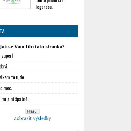
tento příběh stal
legendou.
TA
Jak se Vám líbí tato stránka?
e super!
obrá.
elkem to ujde.
ic moc.
 mi z ní špatně.
Zobrazit výsledky