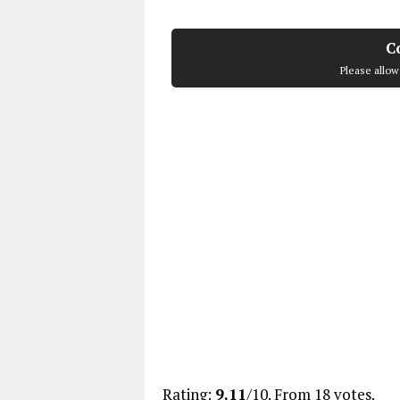
C
Please allow
Rate this item:
Submit Rating
Rating:
9.11
/10. From 18 votes.