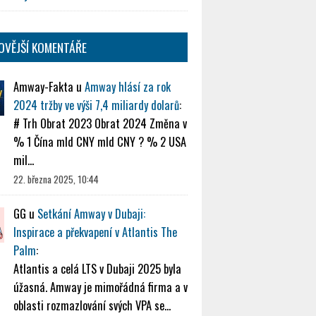
OVĚJŠÍ KOMENTÁŘE
Amway-Fakta
u
Amway hlásí za rok
2024 tržby ve výši 7,4 miliardy dolarů
:
# Trh Obrat 2023 Obrat 2024 Změna v
% 1 Čína mld CNY mld CNY ? % 2 USA
mil…
22. března 2025, 10:44
GG
u
Setkání Amway v Dubaji:
Inspirace a překvapení v Atlantis The
Palm
:
Atlantis a celá LTS v Dubaji 2025 byla
úžasná. Amway je mimořádná firma a v
oblasti rozmazlování svých VPA se…