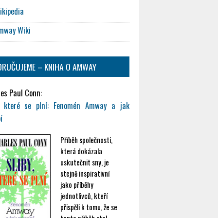
ikipedia
mway Wiki
RUČUJEME – KNIHA O AMWAY
es Paul Conn:
y, které se plní: Fenomén Amway a jak
í
Příběh společnosti,
která dokázala
uskutečnit sny, je
stejně inspirativní
jako příběhy
jednotlivců, kteří
přispěli k tomu, že se