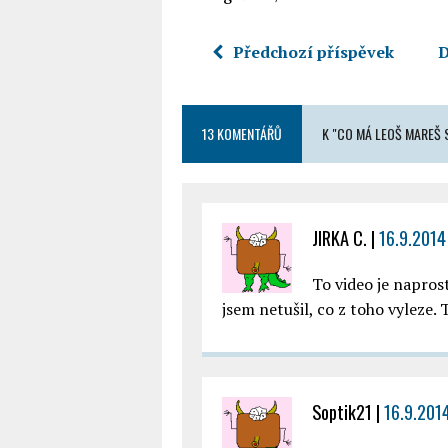
Předchozí příspěvek
D
13 KOMENTÁŘŮ
K "CO MÁ LEOŠ MAREŠ
JIRKA C.
|
16.9.2014
To video je napros
jsem netušil, co z toho vyleze.
Soptik21
|
16.9.2014