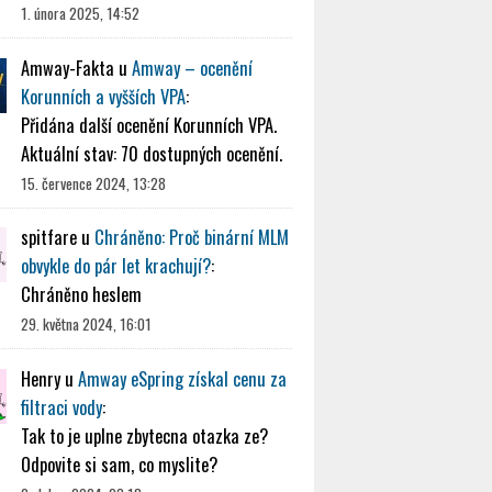
1. února 2025, 14:52
Amway-Fakta
u
Amway – ocenění
Korunních a vyšších VPA
:
Přidána další ocenění Korunních VPA.
Aktuální stav: 70 dostupných ocenění.
15. července 2024, 13:28
spitfare
u
Chráněno: Proč binární MLM
obvykle do pár let krachují?
:
Chráněno heslem
29. května 2024, 16:01
Henry
u
Amway eSpring získal cenu za
filtraci vody
:
Tak to je uplne zbytecna otazka ze?
Odpovite si sam, co myslite?