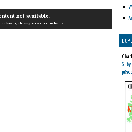
W
ontent not available.
A
 cookies by clicking Accept on the banner
DOPO
Charl
Slib
působ