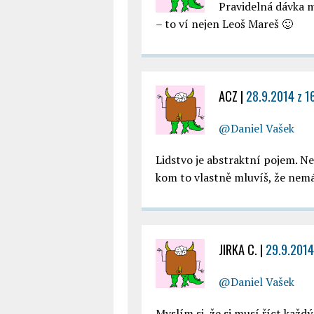
Pravidelná dávka m
– to ví nejen Leoš Mareš 🙂
ACZ
|
28.9.2014 z 1
@Daniel Vašek
Lidstvo je abstraktní pojem. Ne
kom to vlastně mluvíš, že nem
JIRKA C.
|
29.9.2014
@Daniel Vašek
Myslím si, že si musí říct kaž