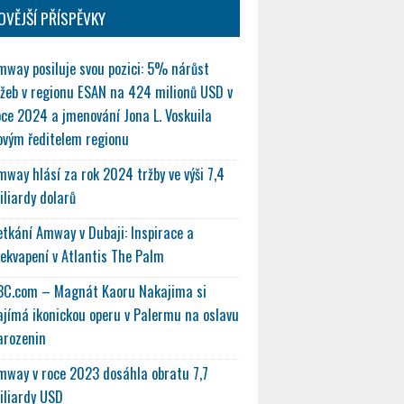
OVĚJŠÍ PŘÍSPĚVKY
mway posiluje svou pozici: 5% nárůst
ržeb v regionu ESAN na 424 milionů USD v
oce 2024 a jmenování Jona L. Voskuila
ovým ředitelem regionu
mway hlásí za rok 2024 tržby ve výši 7,4
iliardy dolarů
etkání Amway v Dubaji: Inspirace a
řekvapení v Atlantis The Palm
BC.com – Magnát Kaoru Nakajima si
ajímá ikonickou operu v Palermu na oslavu
arozenin
mway v roce 2023 dosáhla obratu 7,7
iliardy USD