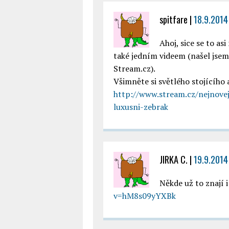
spitfare
|
18.9.2014 
Ahoj, sice se to as
také jedním videem (našel jsem
Stream.cz).
Všimněte si světlého stojícího 
http://www.stream.cz/nejnovej
luxusni-zebrak
JIRKA C.
|
19.9.2014
Někde už to znají i
v=hM8s09yYXBk