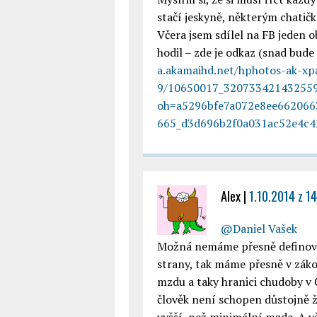
stačí jeskyně, některým chatičk
Včera jsem sdílel na FB jeden
hodil – zde je odkaz (snad bude
a.akamaihd.net/hphotos-ak-xpa
9/10650017_320733421432559
oh=a5296bfe7a072e8ee66206
665_d3d696b2f0a031ac52e4c4
Alex
|
1.10.2014 z 1
@Daniel Vašek
Možná nemáme přesně definová
strany, tak máme přesně v zá
mzdu a taky hranici chudoby v Č
člověk není schopen důstojně ží
vyšší, než minimální mzda. A vě