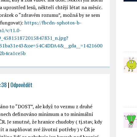
a uprostřed lesů, někteří chtějí létat na měsíc.
 obrázek o “zdravém rozumu”, možná by se sem
 fungovat):
https://fbcdn-sphotos-b-
1/v/t1.0-
_458151872015847831_n.jpg?
631ba31e43&oe=54C4DDA4&__gda__=1421600
2b4ca1ce5b
4:38
|
Odpovědět
no to “DOST”, ale když to vezmu z druhé
konech definováno minimum a to minimální
R. Je smutné, že hranice chudoby ( tj.stav, kdy
t a naplňovat své životní potřeby ) v ČR je
tšina lidí se pohybuje jen kousek nad hranicí