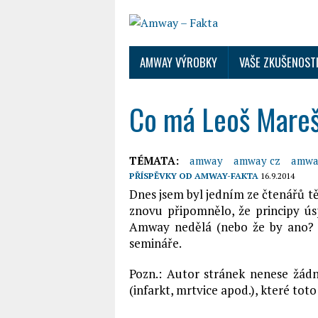
AMWAY VÝROBKY
VAŠE ZKUŠENOST
Co má Leoš Mare
TÉMATA:
amway
amway cz
amwa
PŘÍSPĚVKY OD
AMWAY-FAKTA
16.9.2014
Dnes jsem byl jedním ze čtenářů t
znovu připomnělo, že principy ús
Amway nedělá (nebo že by ano? 
semináře.
Pozn.: Autor stránek nenese žád
(infarkt, mrtvice apod.), které tot