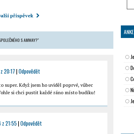
alší příspěvek
ANKE
 SPOLEČNÉHO S AMWAY?"
J
D
 z 20:17
|
Odpovědět
C
to super. Když jsem ho uviděl poprvé, vůbec
N
 Tohle si chci pustit každé ráno místo budíku!
Je
 z 21:55
|
Odpovědět