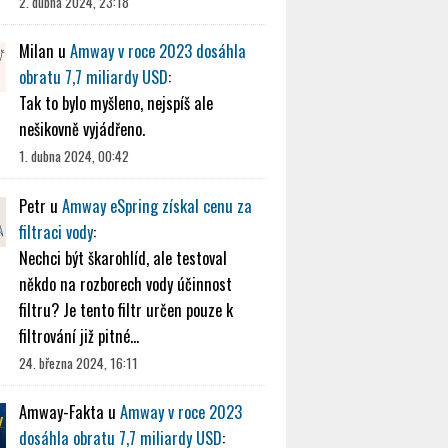
2. dubna 2024, 23:18
Milan
u
Amway v roce 2023 dosáhla
obratu 7,7 miliardy USD
:
Tak to bylo myšleno, nejspíš ale
nešikovně vyjádřeno.
1. dubna 2024, 00:42
Petr
u
Amway eSpring získal cenu za
filtraci vody
:
Nechci být škarohlíd, ale testoval
někdo na rozborech vody účinnost
filtru? Je tento filtr určen pouze k
filtrování již pitné…
24. března 2024, 16:11
Amway-Fakta
u
Amway v roce 2023
dosáhla obratu 7,7 miliardy USD
: