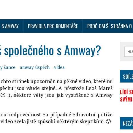
I S AMWAY
PRAVIDLA PRO KOMENTÁŘE
PROČ DALŠÍ STRÁNKA 
š společného s Amway?
y šance
amway úspěch
videa
SDÍL
ěchto stránek upozorněn na pěkné video, které mi
pěchu jsou všude stejné. A přestože Leoš Mareš
LÍBÍ 
 ), některé věty jsou jak vystřižené z Amway
SVÝMI
nou zodpovědnost za případné zdravotní potíže
o video zcela jistě způsobí některým skeptikům. 🙂
NEZÁ