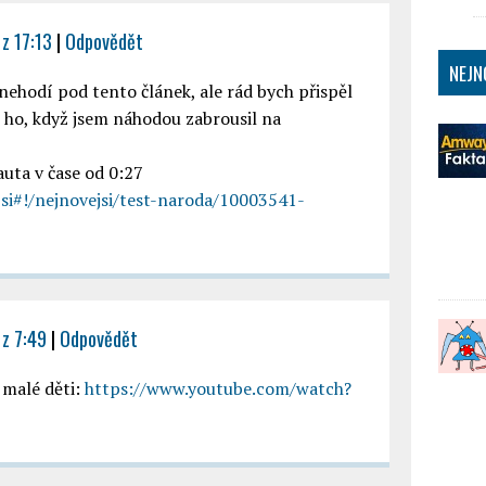
z 17:13
|
Odpovědět
NEJN
i nehodí pod tento článek, ale rád bych přispěl
 ho, když jsem náhodou zabrousil na
auta v čase od 0:27
si#!/nejnovejsi/test-naroda/10003541-
 z 7:49
|
Odpovědět
 malé děti:
https://www.youtube.com/watch?