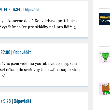
2014 z 16:34
|
Odpovědět
y je konečně dost? Kolik lidstvo potřebuje k
vyrábíme více pro skládky než pro lidi?:-))
 22:08
|
Odpovědět
 dávno jsem viděl na youtube video s týpkem
 šel někam do svařovny či co….fakt super video
 :/
 z 9:28
|
Odpovědět