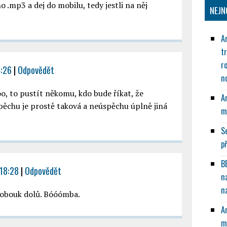
o .mp3 a dej do mobilu, tedy jestli na něj
NEJN
A
t
r
4:26
|
Odpovědět
n
oo, to pustít někomu, kdo bude říkat, že
A
chu je prostě taková a neúspěchu úplně jiná
m
S
p
B
 18:28
|
Odpovědět
n
n
klobouk dolů. Bóóómba.
A
m