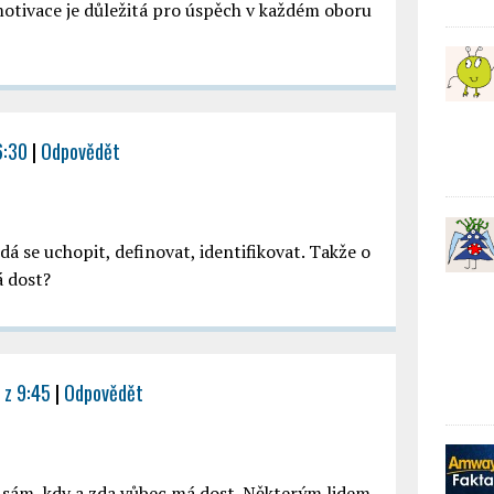
otivace je důležitá pro úspěch v každém oboru
6:30
|
Odpovědět
dá se uchopit, definovat, identifikovat. Takže o
á dost?
 z 9:45
|
Odpovědět
dý sám, kdy a zda vůbec má dost. Některým lidem