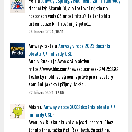
Petr
u
Amway eSpring získal cenu za filtraci vody
:
Nechci být škarohlíd, ale testoval někdo na
rozborech vody účinnost filtru? Je tento filtr
určen pouze k filtrování již pitné…
24. března 2024, 16:11
Amway-Fakta
u
Amway v roce 2023 dosáhla
obratu 7,7 miliardy USD
:
Ano, v Rusku je Avon stále aktivní:
https://www.bbc.com/news/business-67425366
Těžko by mohli ve výroční zprávě pro investory
zamlčet jakékoli příjmy, takže…
22. března 2024, 17:08
Milan
u
Amway v roce 2023 dosáhla obratu 7,7
miliardy USD
:
Avon je v Rusku aktivní ale jestli reportují bez
tohoto trhu, těžko říct. Řekl bych, že spíš ne.