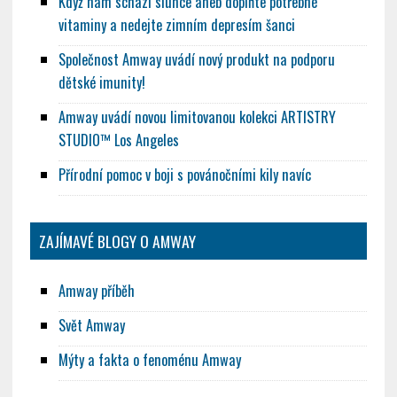
Když nám schází slunce aneb doplňte potřebné
vitaminy a nedejte zimním depresím šanci
Společnost Amway uvádí nový produkt na podporu
dětské imunity!
Amway uvádí novou limitovanou kolekci ARTISTRY
STUDIO™ Los Angeles
Přírodní pomoc v boji s povánočními kily navíc
ZAJÍMAVÉ BLOGY O AMWAY
Amway příběh
Svět Amway
Mýty a fakta o fenoménu Amway