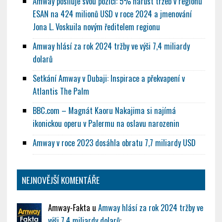
Amway posiluje svou pozici: 5% nárůst tržeb v regionu
ESAN na 424 milionů USD v roce 2024 a jmenování
Jona L. Voskuila novým ředitelem regionu
Amway hlásí za rok 2024 tržby ve výši 7,4 miliardy
dolarů
Setkání Amway v Dubaji: Inspirace a překvapení v
Atlantis The Palm
BBC.com – Magnát Kaoru Nakajima si najímá
ikonickou operu v Palermu na oslavu narozenin
Amway v roce 2023 dosáhla obratu 7,7 miliardy USD
NEJNOVĚJŠÍ KOMENTÁŘE
Amway-Fakta
u
Amway hlásí za rok 2024 tržby ve
výši 7,4 miliardy dolarů
: