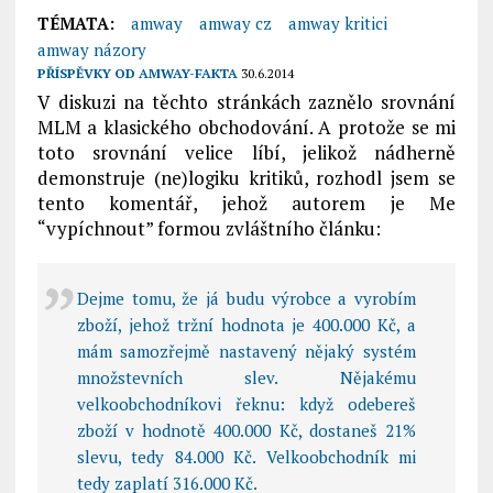
TÉMATA:
amway
amway cz
amway kritici
amway názory
PŘÍSPĚVKY OD
AMWAY-FAKTA
30.6.2014
V diskuzi na těchto stránkách zaznělo srovnání
MLM a klasického obchodování. A protože se mi
toto srovnání velice líbí, jelikož nádherně
demonstruje (ne)logiku kritiků, rozhodl jsem se
tento komentář, jehož autorem je Me
“vypíchnout” formou zvláštního článku:
Dejme tomu, že já budu výrobce a vyrobím
zboží, jehož tržní hodnota je 400.000 Kč, a
mám samozřejmě nastavený nějaký systém
množstevních slev. Nějakému
velkoobchodníkovi řeknu: když odebereš
zboží v hodnotě 400.000 Kč, dostaneš 21%
slevu, tedy 84.000 Kč. Velkoobchodník mi
tedy zaplatí 316.000 Kč.