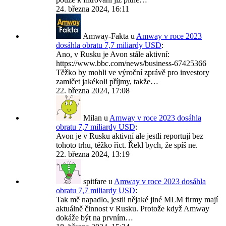
24. března 2024, 16:11
Amway-Fakta
u
Amway v roce 2023
dosáhla obratu 7,7 miliardy USD
:
Ano, v Rusku je Avon stále aktivní:
https://www.bbc.com/news/business-67425366
Těžko by mohli ve výroční zprávě pro investory
zamlčet jakékoli příjmy, takže…
22. března 2024, 17:08
Milan
u
Amway v roce 2023 dosáhla
obratu 7,7 miliardy USD
:
Avon je v Rusku aktivní ale jestli reportují bez
tohoto trhu, těžko říct. Řekl bych, že spíš ne.
22. března 2024, 13:19
spitfare
u
Amway v roce 2023 dosáhla
obratu 7,7 miliardy USD
:
Tak mě napadlo, jestli nějaké jiné MLM firmy mají
aktuálně činnost v Rusku. Protože když Amway
dokáže být na prvním…