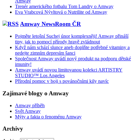
Amway
Trenér amerického fotbalu Tom Landry o Amway
Eva Vrabcová Nývltová o Nutrilite od Amway
Amway NewsRoom ČR
Pojměte letošní Suchej únor komplexněji! Amway přináší
tipy, jak to pomocí přírody hravě zvládnout
Když nám schází slunce aneb doplňte potřebné vitaminy a
nedejte zimním depresím šanci
Společnost Amway uvádí nový produkt na podporu dětské
imunity!
Amway uvádí novou limitovanou kolekci ARTISTRY
STUDIO™ Los Angeles
Přírodní pomoc v boji s povánočními kily navíc
Zajímavé blogy o Amway
Amway příběh
Svět Amway
Mýty a fakta o fenoménu Amway
Archivy