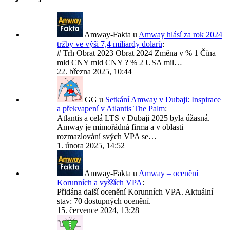
Amway-Fakta
u
Amway hlásí za rok 2024
tržby ve výši 7,4 miliardy dolarů
:
# Trh Obrat 2023 Obrat 2024 Změna v % 1 Čína
mld CNY mld CNY ? % 2 USA mil…
22. března 2025, 10:44
GG
u
Setkání Amway v Dubaji: Inspirace
a překvapení v Atlantis The Palm
:
Atlantis a celá LTS v Dubaji 2025 byla úžasná.
Amway je mimořádná firma a v oblasti
rozmazlování svých VPA se…
1. února 2025, 14:52
Amway-Fakta
u
Amway – ocenění
Korunních a vyšších VPA
:
Přidána další ocenění Korunních VPA. Aktuální
stav: 70 dostupných ocenění.
15. července 2024, 13:28