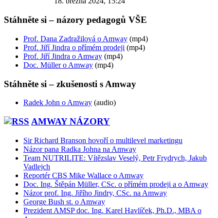
18. března 2024, 15:24
Stáhněte si – názory pedagogů VŠE
Prof. Dana Zadražilová o Amway
(mp4)
Prof. Jiří Jindra o přímém prodeji
(mp4)
Prof. Jiří Jindra o Amway
(mp4)
Doc. Müller o Amway
(mp4)
Stáhněte si – zkušenosti s Amway
Radek John o Amway
(audio)
AMWAY NÁZORY
Sir Richard Branson hovoří o multilevel marketingu
Názor pana Radka Johna na Amway
Team NUTRILITE: Vítězslav Veselý, Petr Frydrych, Jakub
Vadlejch
Reportér CBS Mike Wallace o Amway
Doc. Ing. Štěpán Müller, CSc. o přímém prodeji a o Amway
Názor prof. Ing. Jiřího Jindry, CSc. na Amway
George Bush st. o Amway
Prezident AMSP doc. Ing. Karel Havlíček, Ph.D., MBA o