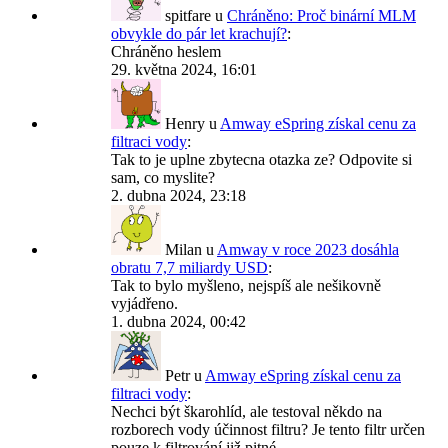
spitfare
u
Chráněno: Proč binární MLM
obvykle do pár let krachují?
:
Chráněno heslem
29. května 2024, 16:01
Henry
u
Amway eSpring získal cenu za
filtraci vody
:
Tak to je uplne zbytecna otazka ze? Odpovite si
sam, co myslite?
2. dubna 2024, 23:18
Milan
u
Amway v roce 2023 dosáhla
obratu 7,7 miliardy USD
:
Tak to bylo myšleno, nejspíš ale nešikovně
vyjádřeno.
1. dubna 2024, 00:42
Petr
u
Amway eSpring získal cenu za
filtraci vody
:
Nechci být škarohlíd, ale testoval někdo na
rozborech vody účinnost filtru? Je tento filtr určen
pouze k filtrování již pitné…