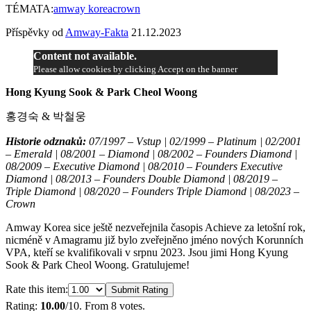
TÉMATA:
amway korea
crown
Příspěvky od
Amway-Fakta
21.12.2023
Content not available.
Please allow cookies by clicking Accept on the banner
Hong Kyung Sook & Park Cheol Woong
홍경숙 & 박철웅
Historie odznaků:
07/1997 – Vstup | 02/1999 – Platinum | 02/2001
– Emerald | 08/2001 – Diamond | 08/2002 – Founders Diamond |
08/2009 – Executive Diamond | 08/2010 – Founders Executive
Diamond | 08/2013 – Founders Double Diamond | 08/2019 –
Triple Diamond | 08/2020 – Founders Triple Diamond | 08/2023 –
Crown
Amway Korea sice ještě nezveřejnila časopis Achieve za letošní rok,
nicméně v Amagramu již bylo zveřejněno jméno nových Korunních
VPA, kteří se kvalifikovali v srpnu 2023. Jsou jimi Hong Kyung
Sook & Park Cheol Woong. Gratulujeme!
Rate this item:
Submit Rating
Rating:
10.00
/10. From 8 votes.