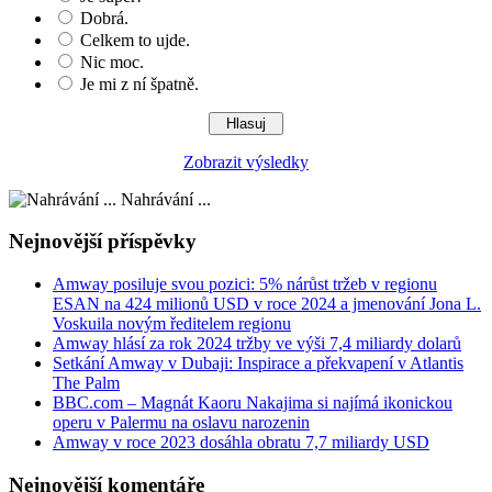
Dobrá.
Celkem to ujde.
Nic moc.
Je mi z ní špatně.
Zobrazit výsledky
Nahrávání ...
Nejnovější příspěvky
Amway posiluje svou pozici: 5% nárůst tržeb v regionu
ESAN na 424 milionů USD v roce 2024 a jmenování Jona L.
Voskuila novým ředitelem regionu
Amway hlásí za rok 2024 tržby ve výši 7,4 miliardy dolarů
Setkání Amway v Dubaji: Inspirace a překvapení v Atlantis
The Palm
BBC.com – Magnát Kaoru Nakajima si najímá ikonickou
operu v Palermu na oslavu narozenin
Amway v roce 2023 dosáhla obratu 7,7 miliardy USD
Nejnovější komentáře