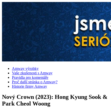
Amway výrobky
Vaše zkušenosti s Amway
Pravidla pro komentáře
Proč další stránka o Amway?
Historie firmy Amway
Nový Crown (2023): Hong Kyung Sook &
Park Cheol Woong