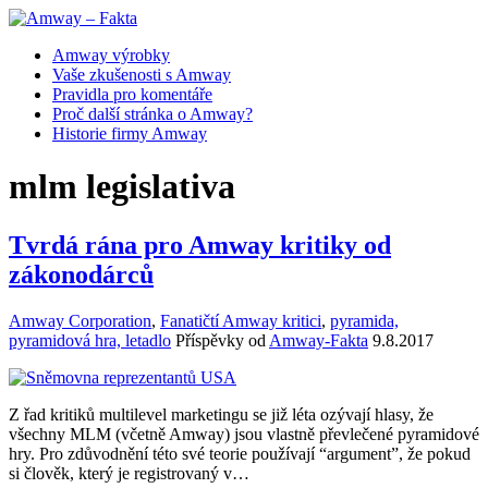
Amway výrobky
Vaše zkušenosti s Amway
Pravidla pro komentáře
Proč další stránka o Amway?
Historie firmy Amway
mlm legislativa
Tvrdá rána pro Amway kritiky od
zákonodárců
Amway Corporation
,
Fanatičtí Amway kritici
,
pyramida,
pyramidová hra, letadlo
Příspěvky od
Amway-Fakta
9.8.2017
Z řad kritiků multilevel marketingu se již léta ozývají hlasy, že
všechny MLM (včetně Amway) jsou vlastně převlečené pyramidové
hry. Pro zdůvodnění této své teorie používají “argument”, že pokud
si člověk, který je registrovaný v…