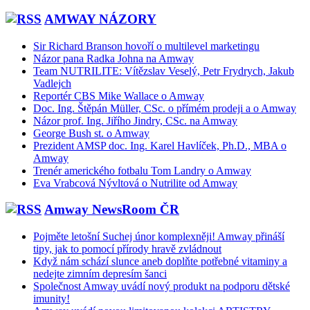
AMWAY NÁZORY
Sir Richard Branson hovoří o multilevel marketingu
Názor pana Radka Johna na Amway
Team NUTRILITE: Vítězslav Veselý, Petr Frydrych, Jakub
Vadlejch
Reportér CBS Mike Wallace o Amway
Doc. Ing. Štěpán Müller, CSc. o přímém prodeji a o Amway
Názor prof. Ing. Jiřího Jindry, CSc. na Amway
George Bush st. o Amway
Prezident AMSP doc. Ing. Karel Havlíček, Ph.D., MBA o
Amway
Trenér amerického fotbalu Tom Landry o Amway
Eva Vrabcová Nývltová o Nutrilite od Amway
Amway NewsRoom ČR
Pojměte letošní Suchej únor komplexněji! Amway přináší
tipy, jak to pomocí přírody hravě zvládnout
Když nám schází slunce aneb doplňte potřebné vitaminy a
nedejte zimním depresím šanci
Společnost Amway uvádí nový produkt na podporu dětské
imunity!