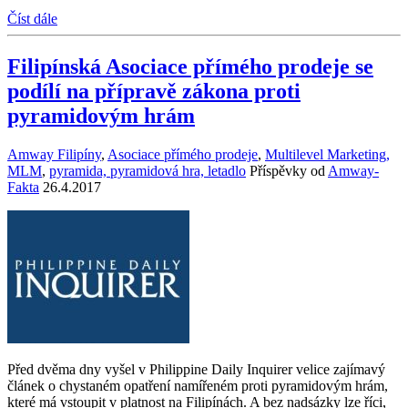
Číst dále
Filipínská Asociace přímého prodeje se
podílí na přípravě zákona proti
pyramidovým hrám
Amway Filipíny
,
Asociace přímého prodeje
,
Multilevel Marketing,
MLM
,
pyramida, pyramidová hra, letadlo
Příspěvky od
Amway-
Fakta
26.4.2017
Před dvěma dny vyšel v Philippine Daily Inquirer velice zajímavý
článek o chystaném opatření namířeném proti pyramidovým hrám,
které má vstoupit v platnost na Filipínách. A bez nadsázky lze říci,