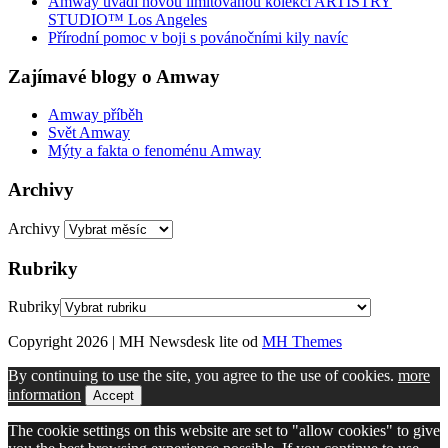
Amway uvádí novou limitovanou kolekci ARTISTRY
STUDIO™ Los Angeles
Přírodní pomoc v boji s povánočními kily navíc
Zajímavé blogy o Amway
Amway příběh
Svět Amway
Mýty a fakta o fenoménu Amway
Archivy
Archivy
Rubriky
Rubriky
Copyright 2026 | MH Newsdesk lite od
MH Themes
By continuing to use the site, you agree to the use of cookies.
more
information
Accept
The cookie settings on this website are set to "allow cookies" to give