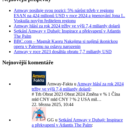
Amway posiluje svou pozici: 5% nárůst tržeb v regionu
ESAN na 424 milionů USD v roce 2024 a jmenování Jona L.
Voskuila novým ředitelem regionu
Amway hlásí za rok 2024 tržby ve výši 7,4 miliardy dolarů
Setkání Amway v Dubaji: Inspirace a překvapení v Atlantis
The Palm
BBC.com – Magnát Kaoru Nakajima si najímá ikonickou
operu v Palermu na oslavu narozenin
Amway v roce 2023 dosáhla obratu 7,7 miliardy USD
Nejnovější komentáře
Amway-Fakta
u
Amway hlásí za rok 2024
tržby ve výši 7,4 miliardy dolarů
:
# Trh Obrat 2023 Obrat 2024 Změna v % 1 Čína
mld CNY mld CNY ? % 2 USA mil…
22. března 2025, 10:44
GG
u
Setkání Amway v Dubaji: Inspirace
a překvapení v Atlantis The Palm
: