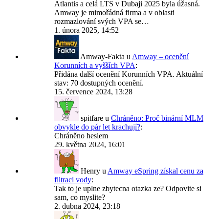
Atlantis a celá LTS v Dubaji 2025 byla úžasná.
Amway je mimořádná firma a v oblasti
rozmazlování svých VPA se…
1. února 2025, 14:52
Amway-Fakta
u
Amway – ocenění
Korunních a vyšších VPA
:
Přidána další ocenění Korunních VPA. Aktuální
stav: 70 dostupných ocenění.
15. července 2024, 13:28
spitfare
u
Chráněno: Proč binární MLM
obvykle do pár let krachují?
:
Chráněno heslem
29. května 2024, 16:01
Henry
u
Amway eSpring získal cenu za
filtraci vody
:
Tak to je uplne zbytecna otazka ze? Odpovite si
sam, co myslite?
2. dubna 2024, 23:18