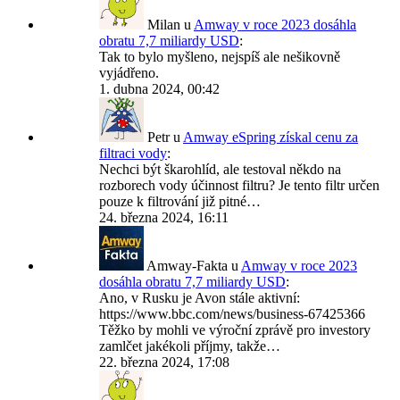
Milan
u
Amway v roce 2023 dosáhla
obratu 7,7 miliardy USD
:
Tak to bylo myšleno, nejspíš ale nešikovně
vyjádřeno.
1. dubna 2024, 00:42
Petr
u
Amway eSpring získal cenu za
filtraci vody
:
Nechci být škarohlíd, ale testoval někdo na
rozborech vody účinnost filtru? Je tento filtr určen
pouze k filtrování již pitné…
24. března 2024, 16:11
Amway-Fakta
u
Amway v roce 2023
dosáhla obratu 7,7 miliardy USD
:
Ano, v Rusku je Avon stále aktivní:
https://www.bbc.com/news/business-67425366
Těžko by mohli ve výroční zprávě pro investory
zamlčet jakékoli příjmy, takže…
22. března 2024, 17:08