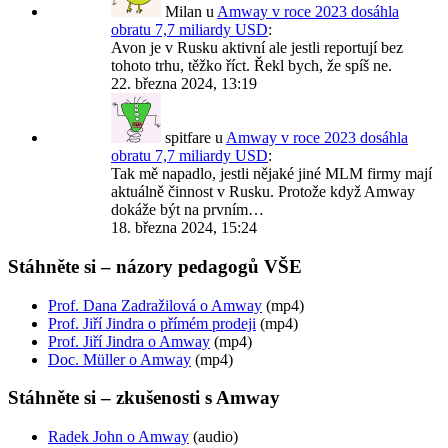
Milan
u
Amway v roce 2023 dosáhla
obratu 7,7 miliardy USD
:
Avon je v Rusku aktivní ale jestli reportují bez
tohoto trhu, těžko říct. Řekl bych, že spíš ne.
22. března 2024, 13:19
spitfare
u
Amway v roce 2023 dosáhla
obratu 7,7 miliardy USD
:
Tak mě napadlo, jestli nějaké jiné MLM firmy mají
aktuálně činnost v Rusku. Protože když Amway
dokáže být na prvním…
18. března 2024, 15:24
Stáhněte si – názory pedagogů VŠE
Prof. Dana Zadražilová o Amway
(mp4)
Prof. Jiří Jindra o přímém prodeji
(mp4)
Prof. Jiří Jindra o Amway
(mp4)
Doc. Müller o Amway
(mp4)
Stáhněte si – zkušenosti s Amway
Radek John o Amway
(audio)