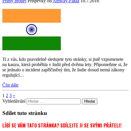
Přímý prodej
Příspěvky od
Amway-Fakta
10.7.2016
Ti z vás, kdo pravidelně sledujete tyto stránky, si jistě vzpomenete
na kauzu, která proběhla v Indii před dvěma lety. Připomeňme si, že
se jednalo o incident zapříčiněný tím, že Indie dosud nemá zákony
regulující…
Číst dále
1
2
3
»
Vyhledávání
Sdílet tuto stránku
LÍBÍ SE VÁM TATO STRÁNKA? SDÍLEJTE JI SE SVÝMI PŘÁTELI!