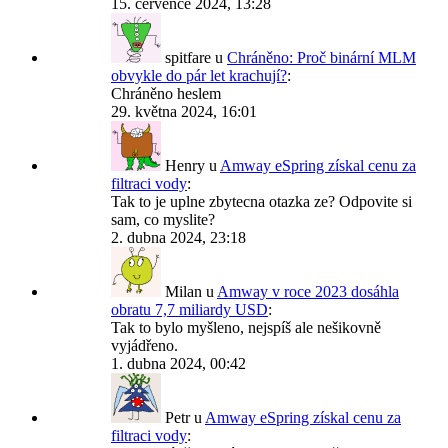
15. července 2024, 13:28
spitfare
u
Chráněno: Proč binární MLM
obvykle do pár let krachují?
:
Chráněno heslem
29. května 2024, 16:01
Henry
u
Amway eSpring získal cenu za
filtraci vody
:
Tak to je uplne zbytecna otazka ze? Odpovite si
sam, co myslite?
2. dubna 2024, 23:18
Milan
u
Amway v roce 2023 dosáhla
obratu 7,7 miliardy USD
:
Tak to bylo myšleno, nejspíš ale nešikovně
vyjádřeno.
1. dubna 2024, 00:42
Petr
u
Amway eSpring získal cenu za
filtraci vody
: