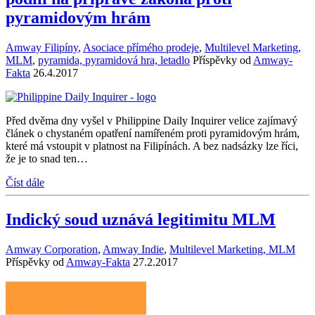
pyramidovým hrám
Amway Filipíny
,
Asociace přímého prodeje
,
Multilevel Marketing,
MLM
,
pyramida, pyramidová hra, letadlo
Příspěvky od
Amway-
Fakta
26.4.2017
Před dvěma dny vyšel v Philippine Daily Inquirer velice zajímavý
článek o chystaném opatření namířeném proti pyramidovým hrám,
které má vstoupit v platnost na Filipínách. A bez nadsázky lze říci,
že je to snad ten…
Číst dále
Indický soud uznává legitimitu MLM
Amway Corporation
,
Amway Indie
,
Multilevel Marketing, MLM
Příspěvky od
Amway-Fakta
27.2.2017