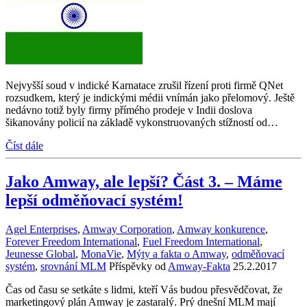
Nejvyšší soud v indické Karnatace zrušil řízení proti firmě QNet
rozsudkem, který je indickými médii vnímán jako přelomový. Ještě
nedávno totiž byly firmy přímého prodeje v Indii doslova
šikanovány policií na základě vykonstruovaných stížností od…
Číst dále
Jako Amway, ale lepší? Část 3. – Máme
lepší odměňovací systém!
Agel Enterprises
,
Amway Corporation
,
Amway konkurence
,
Forever Freedom International
,
Fuel Freedom International
,
Jeunesse Global
,
MonaVie
,
Mýty a fakta o Amway
,
odměňovací
systém
,
srovnání MLM
Příspěvky od
Amway-Fakta
25.2.2017
Čas od času se setkáte s lidmi, kteří Vás budou přesvědčovat, že
marketingový plán Amway je zastaralý. Prý dnešní MLM mají