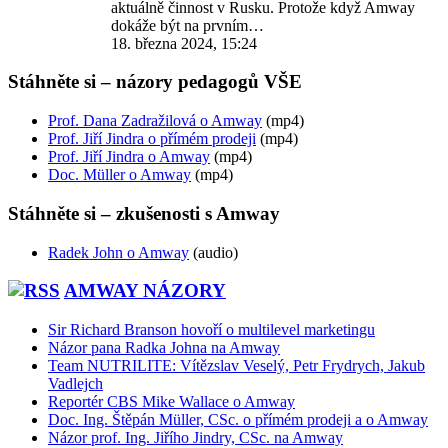
aktuálně činnost v Rusku. Protože když Amway
dokáže být na prvním…
18. března 2024, 15:24
Stáhněte si – názory pedagogů VŠE
Prof. Dana Zadražilová o Amway
(mp4)
Prof. Jiří Jindra o přímém prodeji
(mp4)
Prof. Jiří Jindra o Amway
(mp4)
Doc. Müller o Amway
(mp4)
Stáhněte si – zkušenosti s Amway
Radek John o Amway
(audio)
AMWAY NÁZORY
Sir Richard Branson hovoří o multilevel marketingu
Názor pana Radka Johna na Amway
Team NUTRILITE: Vítězslav Veselý, Petr Frydrych, Jakub
Vadlejch
Reportér CBS Mike Wallace o Amway
Doc. Ing. Štěpán Müller, CSc. o přímém prodeji a o Amway
Názor prof. Ing. Jiřího Jindry, CSc. na Amway