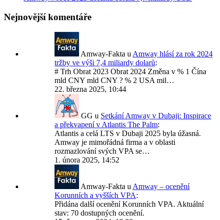
Nejnovější komentáře
Amway-Fakta
u
Amway hlásí za rok 2024
tržby ve výši 7,4 miliardy dolarů
:
# Trh Obrat 2023 Obrat 2024 Změna v % 1 Čína
mld CNY mld CNY ? % 2 USA mil…
22. března 2025, 10:44
GG
u
Setkání Amway v Dubaji: Inspirace
a překvapení v Atlantis The Palm
:
Atlantis a celá LTS v Dubaji 2025 byla úžasná.
Amway je mimořádná firma a v oblasti
rozmazlování svých VPA se…
1. února 2025, 14:52
Amway-Fakta
u
Amway – ocenění
Korunních a vyšších VPA
:
Přidána další ocenění Korunních VPA. Aktuální
stav: 70 dostupných ocenění.