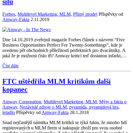
sílu
Forbes
,
Multilevel Marketing, MLM
,
Přímý prodej
Příspěvky od
Amway-Fakta
2.11.2019
Dne 14.10.2019 zveřejnil magazín Forbes článek s názvem “Five
Business Opportunities Perfect For Twenty-Somethings“, kde je
uvedeno pět obchodních příležitostí perfektních pro dvacátníky. A
jaká že je možnost číslo tři? Amway kritici teď dostanou infarkt,…
Číst dále
FTC uštědřila MLM kritikům další
kopanec
Amway Corporation
,
Multilevel Marketing, MLM
,
Mýty a fakta o
Amway
,
Nezávislé zdroje o MLM
,
pyramida, pyramidová hra,
letadlo
Příspěvky od
Amway-Fakta
28.1.2018
Snad nejčastější námitka MLM kritiků se týká faktu, že mnoho lidí
registrovaných u MLM firem si nakupuje zboží pro svou osobní