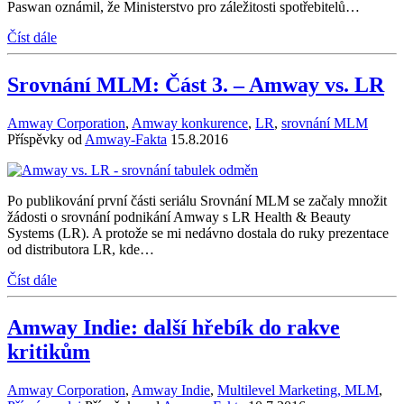
Paswan oznámil, že Ministerstvo pro záležitosti spotřebitelů…
Číst dále
Srovnání MLM: Část 3. – Amway vs. LR
Amway Corporation
,
Amway konkurence
,
LR
,
srovnání MLM
Příspěvky od
Amway-Fakta
15.8.2016
Po publikování první části seriálu Srovnání MLM se začaly množit
žádosti o srovnání podnikání Amway s LR Health & Beauty
Systems (LR). A protože se mi nedávno dostala do ruky prezentace
od distributora LR, kde…
Číst dále
Amway Indie: další hřebík do rakve
kritikům
Amway Corporation
,
Amway Indie
,
Multilevel Marketing, MLM
,