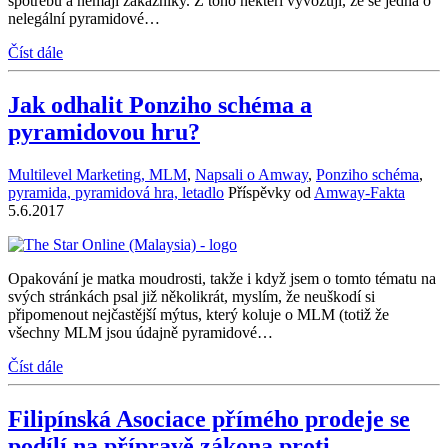
spotřebu a nemají zákazníky. Z toho někteří vyvozují, že se jedná o
nelegální pyramidové…
Číst dále
Jak odhalit Ponziho schéma a
pyramidovou hru?
Multilevel Marketing, MLM
,
Napsali o Amway
,
Ponziho schéma
,
pyramida, pyramidová hra, letadlo
Příspěvky od
Amway-Fakta
5.6.2017
Opakování je matka moudrosti, takže i když jsem o tomto tématu na
svých stránkách psal již několikrát, myslím, že neuškodí si
připomenout nejčastější mýtus, který koluje o MLM (totiž že
všechny MLM jsou údajně pyramidové…
Číst dále
Filipínská Asociace přímého prodeje se
podílí na přípravě zákona proti