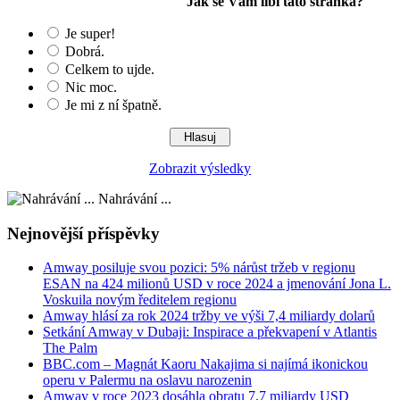
Jak se Vám líbí tato stránka?
Je super!
Dobrá.
Celkem to ujde.
Nic moc.
Je mi z ní špatně.
Zobrazit výsledky
Nahrávání ...
Nejnovější příspěvky
Amway posiluje svou pozici: 5% nárůst tržeb v regionu
ESAN na 424 milionů USD v roce 2024 a jmenování Jona L.
Voskuila novým ředitelem regionu
Amway hlásí za rok 2024 tržby ve výši 7,4 miliardy dolarů
Setkání Amway v Dubaji: Inspirace a překvapení v Atlantis
The Palm
BBC.com – Magnát Kaoru Nakajima si najímá ikonickou
operu v Palermu na oslavu narozenin
Amway v roce 2023 dosáhla obratu 7,7 miliardy USD