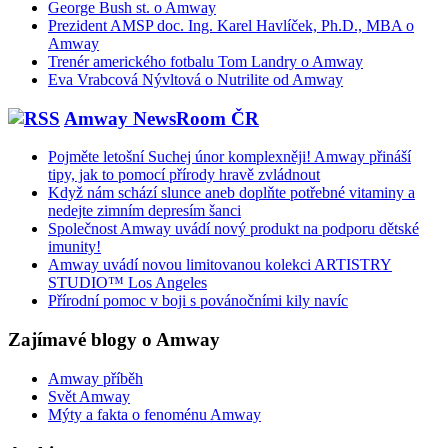
George Bush st. o Amway
Prezident AMSP doc. Ing. Karel Havlíček, Ph.D., MBA o
Amway
Trenér amerického fotbalu Tom Landry o Amway
Eva Vrabcová Nývltová o Nutrilite od Amway
Amway NewsRoom ČR
Pojměte letošní Suchej únor komplexněji! Amway přináší
tipy, jak to pomocí přírody hravě zvládnout
Když nám schází slunce aneb doplňte potřebné vitaminy a
nedejte zimním depresím šanci
Společnost Amway uvádí nový produkt na podporu dětské
imunity!
Amway uvádí novou limitovanou kolekci ARTISTRY
STUDIO™ Los Angeles
Přírodní pomoc v boji s povánočními kily navíc
Zajímavé blogy o Amway
Amway příběh
Svět Amway
Mýty a fakta o fenoménu Amway