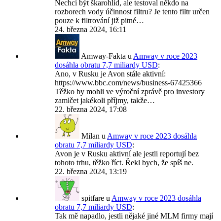
Nechci být škarohlíd, ale testoval někdo na
rozborech vody účinnost filtru? Je tento filtr určen
pouze k filtrování již pitné…
24. března 2024, 16:11
Amway-Fakta
u
Amway v roce 2023
dosáhla obratu 7,7 miliardy USD
:
Ano, v Rusku je Avon stále aktivní:
https://www.bbc.com/news/business-67425366
Těžko by mohli ve výroční zprávě pro investory
zamlčet jakékoli příjmy, takže…
22. března 2024, 17:08
Milan
u
Amway v roce 2023 dosáhla
obratu 7,7 miliardy USD
:
Avon je v Rusku aktivní ale jestli reportují bez
tohoto trhu, těžko říct. Řekl bych, že spíš ne.
22. března 2024, 13:19
spitfare
u
Amway v roce 2023 dosáhla
obratu 7,7 miliardy USD
:
Tak mě napadlo, jestli nějaké jiné MLM firmy mají