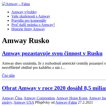
Amway výrobky
Vaše zkušenosti s Amway
Pravidla pro komentáře
Proč další stránka o Amway?
Historie firmy Amway
Amway Rusko
Amway pozastavuje svou činnost v Rusku
Amway dnes oznámila, že z rozhodnutí americké centrály pozastaví svo
neuvěřitelně obtížné pro každého z nás i…
Číst dále
Obrat Amway v roce 2020 dosáhl 8,5 mili
Amway Čína
,
Amway Corporation
,
Amway Hong Kong
,
Amway Ind
zprávy
,
Amway USA
Příspěvky od
Amway-Fakta
27.2.2021