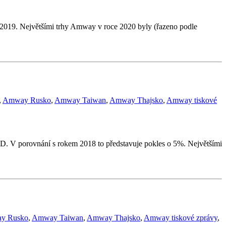
 2019. Největšími trhy Amway v roce 2020 byly (řazeno podle
,
Amway Rusko
,
Amway Taiwan
,
Amway Thajsko
,
Amway tiskové
D. V porovnání s rokem 2018 to představuje pokles o 5%. Největšími
y Rusko
,
Amway Taiwan
,
Amway Thajsko
,
Amway tiskové zprávy
,