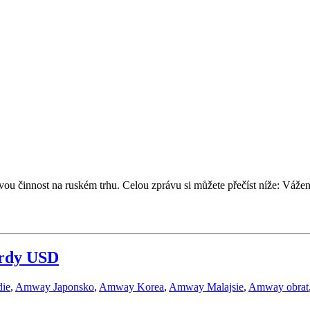
u činnost na ruském trhu. Celou zprávu si můžete přečíst níže: Vážení
ardy USD
ie
,
Amway Japonsko
,
Amway Korea
,
Amway Malajsie
,
Amway obrat