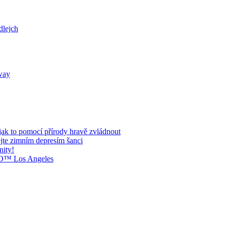
dlejch
way
jak to pomocí přírody hravě zvládnout
jte zimním depresím šanci
nity!
O™ Los Angeles