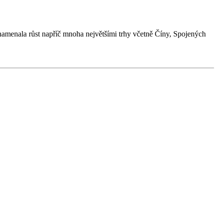
namenala růst napříč mnoha největšími trhy včetně Číny, Spojených