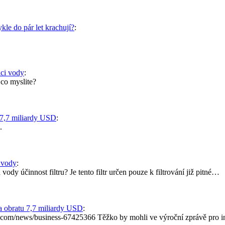
le do pár let krachují?
:
aci vody
:
 co myslite?
7,7 miliardy USD
:
.
i vody
:
vody účinnost filtru? Je tento filtr určen pouze k filtrování již pitné…
 obratu 7,7 miliardy USD
:
c.com/news/business-67425366 Těžko by mohli ve výroční zprávě pro in