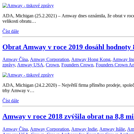
ADA, Michigan (25.2.2021) – Amway dnes oznámila, že obrat v roce 
velikosti obratu…
Číst dále
Obrat Amway v roce 2019 dosáhl hodnoty 
Amway Čína
,
Amway Corporation
,
Amway Hong Kong
,
Amway Ind
zprávy
,
Amway USA
,
Crown
,
Founders Crown
,
Founders Crown A
ADA, Michigan (24.2.2020) – Největší firma přímého prodeje, spole
trhy Amway v…
Číst dále
Amway v roce 2018 zvýšila obrat na 8,8 m
Amway Čína
,
Amway Corporation
,
Amway Indie
,
Amway Itálie
,
Am