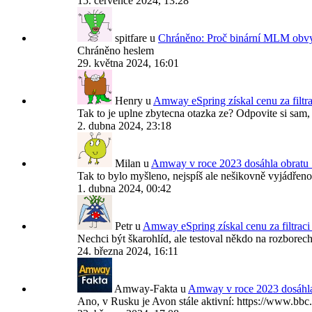
15. července 2024, 13:28
spitfare
u
Chráněno: Proč binární MLM obvyk
Chráněno heslem
29. května 2024, 16:01
Henry
u
Amway eSpring získal cenu za filtr
Tak to je uplne zbytecna otazka ze? Odpovite si sam,
2. dubna 2024, 23:18
Milan
u
Amway v roce 2023 dosáhla obratu 
Tak to bylo myšleno, nejspíš ale nešikovně vyjádřeno
1. dubna 2024, 00:42
Petr
u
Amway eSpring získal cenu za filtrac
Nechci být škarohlíd, ale testoval někdo na rozborech 
24. března 2024, 16:11
Amway-Fakta
u
Amway v roce 2023 dosáhla
Ano, v Rusku je Avon stále aktivní: https://www.bb