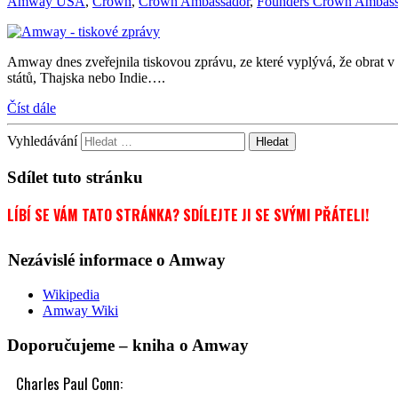
Amway USA
,
Crown
,
Crown Ambassador
,
Founders Crown Ambass
Amway dnes zveřejnila tiskovou zprávu, ze které vyplývá, že obrat v
států, Thajska nebo Indie….
Číst dále
Vyhledávání
Sdílet tuto stránku
LÍBÍ SE VÁM TATO STRÁNKA? SDÍLEJTE JI SE SVÝMI PŘÁTELI!
Nezávislé informace o Amway
Wikipedia
Amway Wiki
Doporučujeme – kniha o Amway
Charles Paul Conn: