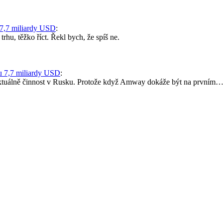
7,7 miliardy USD
:
trhu, těžko říct. Řekl bych, že spíš ne.
u 7,7 miliardy USD
:
 aktuálně činnost v Rusku. Protože když Amway dokáže být na prvním