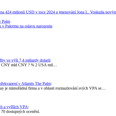
 na 424 milionů USD v roce 2024 a jmenování Jona L. Voskuila novým
e Palm
 v Palermu na oslavu narozenin
by ve výši 7,4 miliardy dolarů
:
mld CNY mld CNY ? % 2 USA mil…
překvapení v Atlantis The Palm
:
way je mimořádná firma a v oblasti rozmazlování svých VPA se…
h a vyšších VPA
:
: 70 dostupných ocenění.