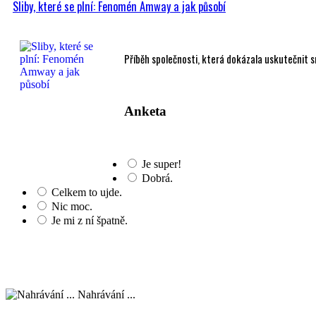
Sliby, které se plní: Fenomén Amway a jak působí
Příběh společnosti, která dokázala uskutečnit sny
Anketa
Je super!
Dobrá.
Celkem to ujde.
Nic moc.
Je mi z ní špatně.
Nahrávání ...