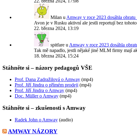
22. března 2024, 17:08
Milan
u
Amway v roce 2023 dosáhla obratu 
Avon je v Rusku aktivní ale jestli reportují bez tohoto 
22. března 2024, 13:19
spitfare
u
Amway v roce 2023 dosáhla obrat
Tak mě napadlo, jestli nějaké jiné MLM firmy mají
18. března 2024, 15:24
Stáhněte si – názory pedagogů VŠE
Prof. Dana Zadražilová o Amway
(mp4)
Prof. Jiří Jindra o přímém prodeji
(mp4)
Prof. Jiří Jindra o Amway
(mp4)
Doc. Müller o Amway
(mp4)
Stáhněte si – zkušenosti s Amway
Radek John o Amway
(audio)
AMWAY NÁZORY