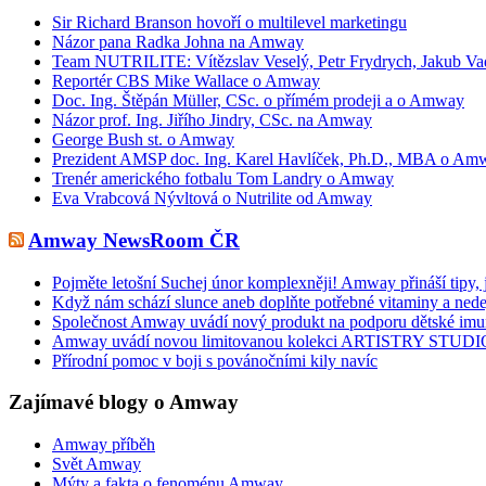
Sir Richard Branson hovoří o multilevel marketingu
Názor pana Radka Johna na Amway
Team NUTRILITE: Vítězslav Veselý, Petr Frydrych, Jakub Va
Reportér CBS Mike Wallace o Amway
Doc. Ing. Štěpán Müller, CSc. o přímém prodeji a o Amway
Názor prof. Ing. Jiřího Jindry, CSc. na Amway
George Bush st. o Amway
Prezident AMSP doc. Ing. Karel Havlíček, Ph.D., MBA o Am
Trenér amerického fotbalu Tom Landry o Amway
Eva Vrabcová Nývltová o Nutrilite od Amway
Amway NewsRoom ČR
Pojměte letošní Suchej únor komplexněji! Amway přináší tipy, 
Když nám schází slunce aneb doplňte potřebné vitaminy a nede
Společnost Amway uvádí nový produkt na podporu dětské imu
Amway uvádí novou limitovanou kolekci ARTISTRY STUDI
Přírodní pomoc v boji s povánočními kily navíc
Zajímavé blogy o Amway
Amway příběh
Svět Amway
Mýty a fakta o fenoménu Amway