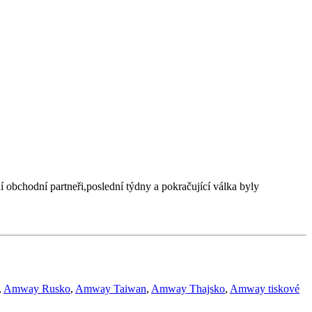
 obchodní partneři,poslední týdny a pokračující válka byly
,
Amway Rusko
,
Amway Taiwan
,
Amway Thajsko
,
Amway tiskové