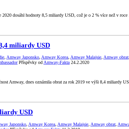
2020 dosáhl hodnoty 8,5 miliardy USD, což je o 2 % více než v roce
8,4 miliardy USD
ie
,
Amway Japonsko
,
Amway Korea
,
Amway Malajsie
,
Amway obrat
mbassador
Příspěvky od
Amway-Fakta
24.2.2020
čnost Amway, dnes oznámila obrat za rok 2019 ve výši 8,4 miliardy US
iliardy USD
way Japonsko
,
Amway Korea
,
Amway Malajsie
,
Amway obrat
,
Amwa