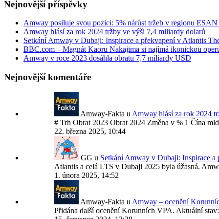
Nejnovější příspěvky
Amway posiluje svou pozici: 5% nárůst tržeb v regionu ESAN
Amway hlásí za rok 2024 tržby ve výši 7,4 miliardy dolarů
Setkání Amway v Dubaji: Inspirace a překvapení v Atlantis Th
BBC.com – Magnát Kaoru Nakajima si najímá ikonickou operu
Amway v roce 2023 dosáhla obratu 7,7 miliardy USD
Nejnovější komentáře
Amway-Fakta
u
Amway hlásí za rok 2024 trž
# Trh Obrat 2023 Obrat 2024 Změna v % 1 Čína 
22. března 2025, 10:44
GG
u
Setkání Amway v Dubaji: Inspirace a 
Atlantis a celá LTS v Dubaji 2025 byla úžasná. Am
1. února 2025, 14:52
Amway-Fakta
u
Amway – ocenění Korunníc
Přidána další ocenění Korunních VPA. Aktuální stav