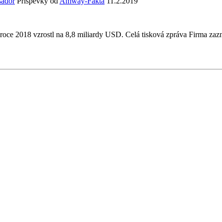
ador
Příspěvky od
Amway-Fakta
11.2.2019
 roce 2018 vzrostl na 8,8 miliardy USD. Celá tisková zpráva Firma zaz