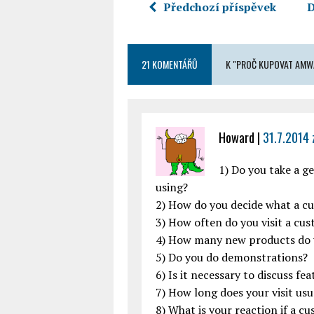
Předchozí příspěvek
D
21 KOMENTÁŘŮ
K "PROČ KUPOVAT AMW
Howard
|
31.7.2014 
1) Do you take a g
using?
2) How do you decide what a cu
3) How often do you visit a c
4) How many new products do y
5) Do you do demonstrations?
6) Is it necessary to discuss fe
7) How long does your visit usua
8) What is your reaction if a 