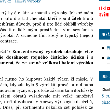
way cz
amway výrobky
LÍBÍ 
 který by čtenáře seznámil s výrobky. Jelikož mám
SVÝMI
ibutorů z řad chemiků, kteří jsou držiteli titulů
 posbírám důvody, proč si tito lidé oblíbili výrobky
Vás tito lidé mým prostřednictvím seznámí s
NEZÁ
ýrobků. A začneme tím, který je typický (nejen)
centrace.
W
ežitá?
Koncentrovaný výrobek obsahuje více
je dosáhnout stejného čistícího účinku i s
A
amená, že ze stejné velikosti balení výrobku
DOPO
í nutno ho kupovat každý týden či měsíc. V
ch, kdy zde bylo 9 výrobků, právě tato dlouhá
Charl
 budování byznysu, protože zákazníkům docházely
Slib
ržení obratů vyžadovalo mít velké množství
idé, kteří dosahovali v Amway výrazných úspěchů,
působ
. Dnes, při sortimentu několika set položek ze