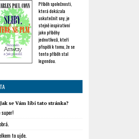
Příběh společnosti,
která dokázala
uskutečnit sny, je
stejně inspirativní
jako příběhy
jednotlivců, kteří
přispěli k tomu, že se
tento příběh stal
legendou.
TA
Jak se Vám líbí tato stránka?
e super!
obrá.
elkem to ujde.