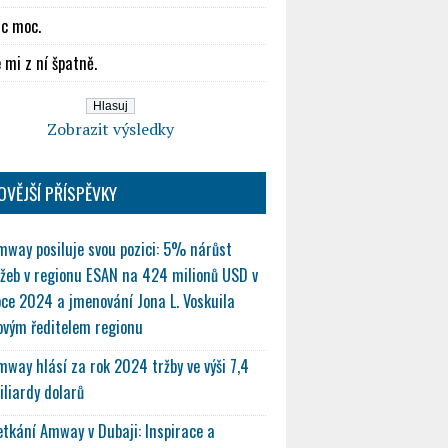
ic moc.
 mi z ní špatně.
Zobrazit výsledky
OVĚJŠÍ PŘÍSPĚVKY
mway posiluje svou pozici: 5% nárůst
ržeb v regionu ESAN na 424 milionů USD v
oce 2024 a jmenování Jona L. Voskuila
ovým ředitelem regionu
mway hlásí za rok 2024 tržby ve výši 7,4
iliardy dolarů
etkání Amway v Dubaji: Inspirace a