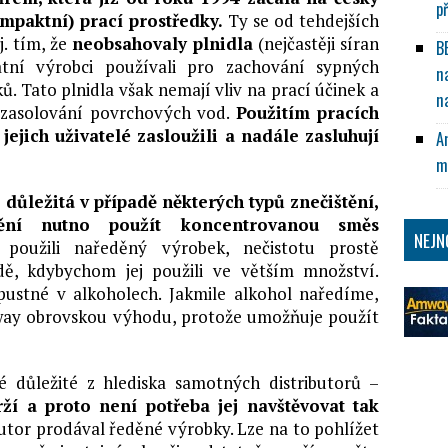
p
mpaktní) prací prostředky.
Ty se od tehdejších
j. tím, že
neobsahovaly plnidla
(nejčastěji síran
B
atní výrobci používali pro zachování sypných
n
ů. Tato plnidla však nemají vliv na prací účinek a
n
 zasolování povrchových vod.
Použitím pracích
ejich uživatelé zasloužili a nadále zasluhují
A
m
důležitá v případě některých typů znečištění,
ění nutno použít koncentrovanou směs
NEJN
oužili naředěný výrobek, nečistotu prostě
dě, kdybychom jej použili ve větším množství.
pustné v alkoholech. Jakmile alkohol naředíme,
way obrovskou výhodu, protože umožňuje použít
 důležité z hlediska samotných distributorů –
ží a proto není potřeba jej navštěvovat tak
ibutor prodával ředěné výrobky. Lze na to pohlížet