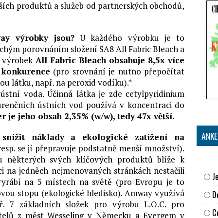
lších produktů a služeb od partnerských obchodů,
y výrobky jsou?
U každého výrobku je to
uchým porovnáním složení SA8 All Fabric Bleach a
e výrobek
All Fabric Bleach obsahuje 8,5x více
ž konkurence
(pro srovnání je nutno přepočítat
ou látku, např. na peroxid vodíku).*
 ústní voda. Účinná látka je zde cetylpyridinium
kurenčních ústních vod používá v koncentraci do
er je jeho obsah 2,35% (w/w), tedy 47x větší.
ANKE
snížit náklady a ekologické zatížení na
esp. se jí přepravuje podstatně menší množství).
 některých svých klíčových produktů blíže k
ici na jedněch nejmenovaných stránkách nestačili
J
vyrábí na 5 místech na světě (pro Evropu je to
kovou stopu (ekologické hledisko). Amway využívá
D
př. 7 základních složek pro výrobu L.O.C. pro
C
telů z měst Wesseling v Německu a Evergem v