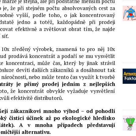
e marže je stejná, ale při podstatně menším počtu
 je, že při stejném počtu absolvovaných cest za
sobně vyšší, podle toho, o jak koncentrovaný
statě jedno a totéž, každopádně při prodeji
covat efektivně a zvětšovat obrat tím, že najde
 síť.
t 10x zředěný výrobek, znamená to pro něj 10x
okud prodává koncentrát a podaří se mu vysvětlit
 koncentraci, může čas, který by jinak strávil
obsluze devíti dalších zákazníků a dosáhnout tak
é náročnosti, nebo může tento čas využít k tvorbě
tráty je přímý prodej jedním z nejlepších
to, že koncentrát obvykle vyžaduje vysvětlení
vůli efektivitě distributorů.
nášejí zákazníkovi mnoho výhod – od pohodlí
ký čistící účinek až po ekologické hledisko
átek). A v mnoha případech představují
ičtější alternativu.