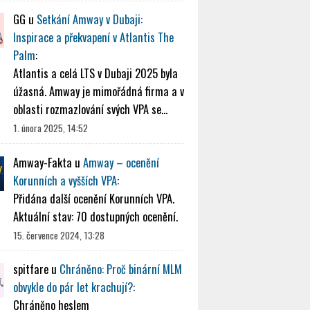
GG
u
Setkání Amway v Dubaji:
Inspirace a překvapení v Atlantis The
Palm
:
Atlantis a celá LTS v Dubaji 2025 byla
úžasná. Amway je mimořádná firma a v
oblasti rozmazlování svých VPA se…
1. února 2025, 14:52
Amway-Fakta
u
Amway – ocenění
Korunních a vyšších VPA
:
Přidána další ocenění Korunních VPA.
Aktuální stav: 70 dostupných ocenění.
15. července 2024, 13:28
spitfare
u
Chráněno: Proč binární MLM
obvykle do pár let krachují?
:
Chráněno heslem