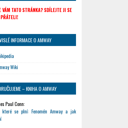
SE VÁM TATO STRÁNKA? SDÍLEJTE JI SE
 PŘÁTELI!
VISLÉ INFORMACE O AMWAY
ikipedia
mway Wiki
RUČUJEME – KNIHA O AMWAY
es Paul Conn:
y, které se plní: Fenomén Amway a jak
í