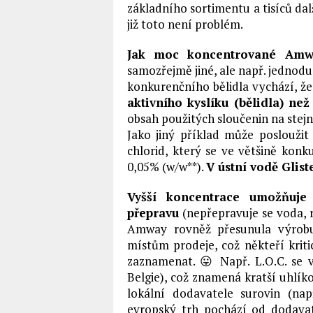
základního sortimentu a tisíců da
již toto není problém.
Jak moc koncentrované Amwa
samozřejmě jiné, ale např. jednod
konkurenčního bělidla vychází, ž
aktivního kyslíku (bělidla) ne
obsah použitých sloučenin na stejn
Jako jiný příklad může posloužit
chlorid, který se ve většině kon
0,05% (w/w**).
V ústní vodě Glist
Vyšší koncentrace umožňuje 
přepravu
(nepřepravuje se voda, r
Amway rovněž přesunula výrobu
místům prodeje, což někteří krit
zaznamenat. 😛 Např. L.O.C. se 
Belgie), což znamená kratší uhlí
lokální dodavatele surovin (na
evropský trh pochází od dodava