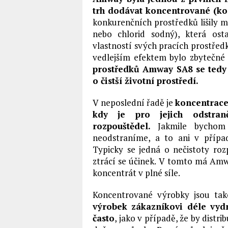
trh dodávat koncentrované (ko
konkurenčních prostředků lišily m
nebo chlorid sodný), která ost
vlastností svých pracích prostředk
vedlejším efektem bylo zbytečné
prostředků Amway SA8 se tedy j
o čistší životní prostředí.
V neposlední řadě je
koncentrace 
kdy je pro jejich odstran
rozpouštědel.
Jakmile bychom p
neodstraníme, a to ani v přípa
Typicky se jedná o nečistoty roz
ztrácí se účinek. V tomto má Am
koncentrát v plné síle.
Koncentrované výrobky jsou také
výrobek zákazníkovi déle vydr
často
, jako v případě, že by distr