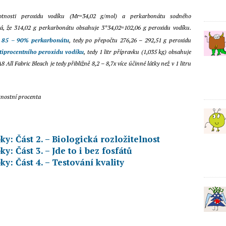
tnosti peroxidu vodíku (Mr=34,02 g/mol) a perkarbonátu sodného
vá, že 314,02 g perkarbonátu obsahuje 3*34,02=102,06 g peroxidu vodíku.
e
85 – 90% perkarbonátu
, tedy po přepočtu 276,26 – 292,51 g peroxidu
iprocentního peroxidu vodíku
, tedy 1 litr přípravku (1,035 kg) obsahuje
All Fabric Bleach je tedy přibližně 8,2 – 8,7x více účinné látky než v 1 litru
nostní procenta
: Část 2. – Biologická rozložitelnost
: Část 3. – Jde to i bez fosfátů
: Část 4. – Testování kvality