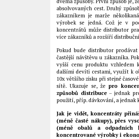
dvěma způsoby. První způsob je, ž
absolvovaných cest. Druhý způsob
zákazníkem je marže několikaná
výrobek se jedná. Což je v pod
koncentrátů může distributor pra
více zákazníků a rozšíří distribuční
Pokud bude distributor prodáva
častější návštěvu u zákazníka. P
vyšší cenu produktu vzhledem ke
dalšími devíti cestami, využít k 
10x většího zisku při stejné časov
sítě. Ukazuje se, že
pro koncen
způsobů distribuce
– jednak pro
použití, příp. dávkování, a jednak k
Jak je vidět, koncentráty při
(méně časté nákupy), přes vyso
(méně obalů a odpadních l
koncentrované výrobky i ekonom