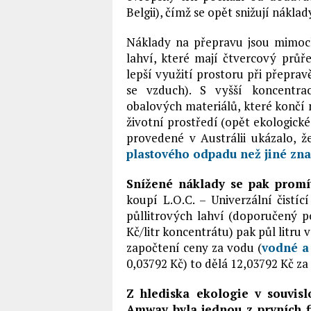
Belgii), čímž se opět snižují náklad
Náklady na přepravu jsou mimoch
lahví, které mají čtvercový prů
lepší využití prostoru při přepra
se vzduch). S vyšší koncentra
obalových materiálů, které končí 
životní prostředí (opět ekologick
provedené v Austrálii ukázalo, 
plastového odpadu než jiné zn
Snížené náklady se pak promí
koupí L.O.C. – Univerzální čistíc
půllitrových lahví (doporučený 
Kč/litr koncentrátu) pak půl litru 
započtení ceny za vodu (
vodné a
0,03792 Kč) to dělá 12,03792 Kč za 
Z hlediska ekologie v souvisl
Amway byla jednou z prvních fi