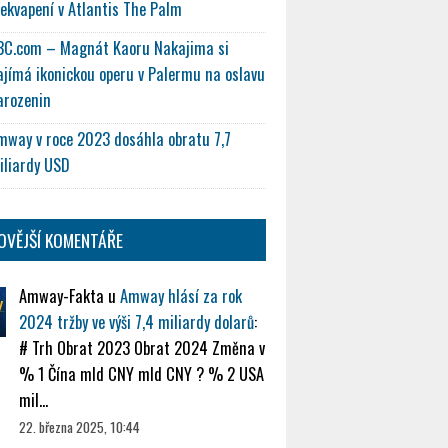
řekvapení v Atlantis The Palm
BC.com – Magnát Kaoru Nakajima si
ajímá ikonickou operu v Palermu na oslavu
arozenin
mway v roce 2023 dosáhla obratu 7,7
iliardy USD
OVĚJŠÍ KOMENTÁŘE
Amway-Fakta
u
Amway hlásí za rok
2024 tržby ve výši 7,4 miliardy dolarů
:
# Trh Obrat 2023 Obrat 2024 Změna v
% 1 Čína mld CNY mld CNY ? % 2 USA
mil…
22. března 2025, 10:44