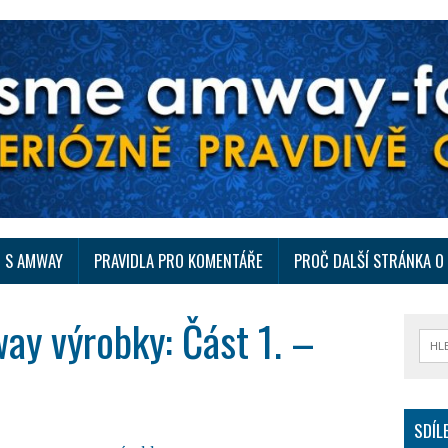
I S AMWAY
PRAVIDLA PRO KOMENTÁŘE
PROČ DALŠÍ STRÁNKA 
ay výrobky: Část 1. –
SDÍL