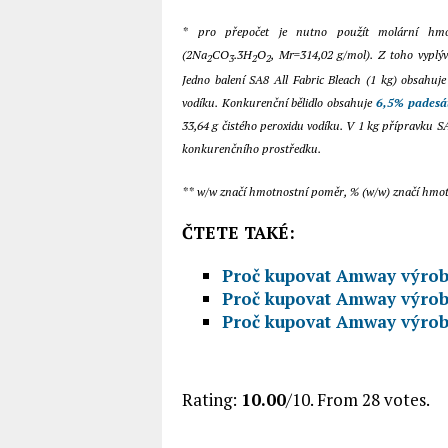
* pro přepočet je nutno použít molární hmo
(2Na
CO
.3H
O
, Mr=314,02 g/mol). Z toho vyplý
2
3
2
2
Jedno balení SA8 All Fabric Bleach (1 kg) obsahuj
vodíku. Konkurenční bělidlo obsahuje
6,5% padesát
33,64 g čistého peroxidu vodíku. V 1 kg přípravku SA8 
konkurenčního prostředku.
** w/w značí hmotnostní poměr, % (w/w) značí hmot
ČTETE TAKÉ:
Proč kupovat Amway výrobky
Proč kupovat Amway výrobky
Proč kupovat Amway výrobky
Rate this item:
Submit Rating
Rating:
10.00
/10. From 28 votes.