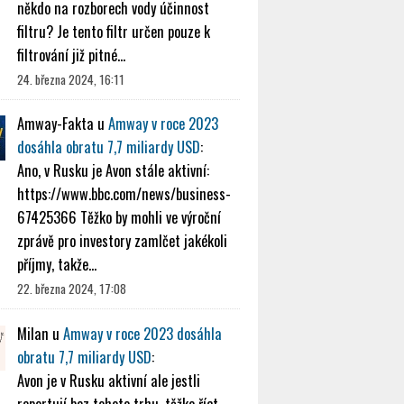
někdo na rozborech vody účinnost
filtru? Je tento filtr určen pouze k
filtrování již pitné…
24. března 2024, 16:11
Amway-Fakta
u
Amway v roce 2023
dosáhla obratu 7,7 miliardy USD
:
Ano, v Rusku je Avon stále aktivní:
https://www.bbc.com/news/business-
67425366 Těžko by mohli ve výroční
zprávě pro investory zamlčet jakékoli
příjmy, takže…
22. března 2024, 17:08
Milan
u
Amway v roce 2023 dosáhla
obratu 7,7 miliardy USD
:
Avon je v Rusku aktivní ale jestli
reportují bez tohoto trhu, těžko říct.