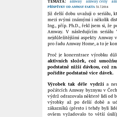
TÉMATA:
amway
amway ceny
am
PŘÍSPĚVKY OD
AMWAY-FAKTA
31.7.2014
Již delší dobu uvažuji o seriálu,
mezi svými známými i několik distr
Ing., příp. Ph.D., řekl jsem si, že
Amway. V následujícím seriálu 
nejdůležitějšími aspekty Amway v
pro řadu Amway Home, a to je kon
Proč je koncentrace výrobku důl
aktivních složek, což umožňu
podstatně nižší dávkou, což zn
pořídíte podstatně více dávek.
Výrobek tak déle vydrží
a nen
počátcích Amway byznysu v Čechá
výdrž odrazovala některé lidi od
výrobky až po delší době a ud
zákazníků (přesto i tehdy byli l
ovšem vyžadovalo to větší úsilí)