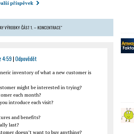
alší příspěvek
AY VÝROBKY: ČÁST 1. – KONCENTRACE"
z 4:59
|
Odpovědět
eneric inventory of what a new customer is
stomer might be interested in trying?
ustomer each month?
ou introduce each visit?
atures and benefits?
lly last?
customer doesn’t want to buy anything?