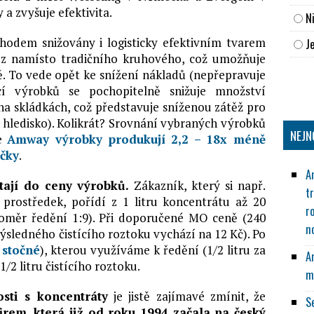
y a zvyšuje efektivita.
N
odem snižovány i logisticky efektivním tvarem
Je
řez namísto tradičního kruhového, což umožňuje
vě. To vede opět ke snížení nákladů (nepřepravuje
cí výrobků se pochopitelně snižuje množství
na skládkách, což představuje sníženou zátěž pro
é hledisko). Kolikrát? Srovnání vybraných výrobků
NEJN
že
Amway výrobky produkují 2,2 – 18x méně
ačky
.
A
tají do ceny výrobků.
Zákazník, který si např.
t
í prostředek, pořídí z 1 litru koncentrátu až 20
r
poměr ředění 1:9). Při doporučené MO ceně (240
n
výsledného čistícího roztoku vychází na 12 Kč). Po
 stočné
), kterou využíváme k ředění (1/2 litru za
A
1/2 litru čistícího roztoku.
m
osti s koncentráty
je jistě zajímavé zmínit, že
S
rem, která již od roku 1994 začala na český