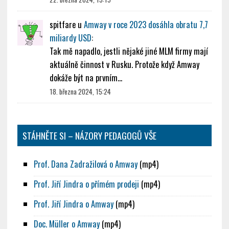
spitfare
u
Amway v roce 2023 dosáhla obratu 7,7
miliardy USD
:
Tak mě napadlo, jestli nějaké jiné MLM firmy mají
aktuálně činnost v Rusku. Protože když Amway
dokáže být na prvním…
18. března 2024, 15:24
STÁHNĚTE SI – NÁZORY PEDAGOGŮ VŠE
Prof. Dana Zadražilová o Amway
(mp4)
Prof. Jiří Jindra o přímém prodeji
(mp4)
Prof. Jiří Jindra o Amway
(mp4)
Doc. Müller o Amway
(mp4)