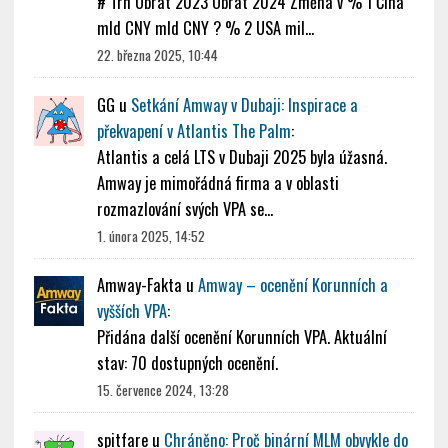
# Trh Obrat 2023 Obrat 2024 Změna v % 1 Čína
mld CNY mld CNY ? % 2 USA mil…
22. března 2025, 10:44
GG
u
Setkání Amway v Dubaji: Inspirace a
překvapení v Atlantis The Palm
:
Atlantis a celá LTS v Dubaji 2025 byla úžasná.
Amway je mimořádná firma a v oblasti
rozmazlování svých VPA se…
1. února 2025, 14:52
Amway-Fakta
u
Amway – ocenění Korunních a
vyšších VPA
:
Přidána další ocenění Korunních VPA. Aktuální
stav: 70 dostupných ocenění.
15. července 2024, 13:28
spitfare
u
Chráněno: Proč binární MLM obvykle do