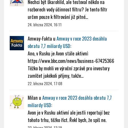
Nechci být škarohlíd, ale testoval někdo na
rozborech vody účinnost filtru? Je tento filtr
určen pouze k filtrování již pitné…
24. března 2024, 16:11
Amway-Fakta
u
Amway v roce 2023 dosáhla
obratu 7,7 miliardy USD
:
Ano, v Rusku je Avon stále aktivní:
https://www.bbc.com/news/business-67425366
Těžko by mohli ve výroční zprávě pro investory
zamlčet jakékoli příjmy, takže…
22. března 2024, 17:08
Milan
u
Amway v roce 2023 dosáhla obratu 7,7
miliardy USD
:
Avon je v Rusku aktivní ale jestli reportují bez
tohoto trhu, těžko říct. Řekl bych, že spíš ne.
22. března 2024, 13:19