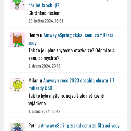
pár let krachují?
:
Chráněno heslem
29. května 2024, 16:01
Henry
u
Amway eSpring získal cenu za filtraci
vody
:
Tak to je uplne zbytecna otazka ze? Odpovite si
sam, co myslite?
2. dubna 2024, 23:18
Milan
u
Amway v roce 2023 dosáhla obratu 7,7
miliardy USD
:
Tak to bylo myšleno, nejspíš ale nešikovně
vyjádřeno.
1. dubna 2024, 00:42
Petr
u
Amway eSpring získal cenu za filtraci vody
: