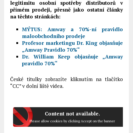
legitimitu osobní spotřeby distributorů v
přímém prodeji, přesně jako ostatní články
na těchto stránkách:
MÝTUS: Amway a 70%-ní pravidlo
maloobchodního prodeje
Profesor marketingu Dr. King objasňuje
„Amway Pravidlo 70%“
Dr. William Keep objasňuje „Amway
pravidlo 70%“
České titulky zobrazíte kliknutím na tlačítko
“CC” v dolní liště videa.
Content not available.
Please allow cookies by clicking Accept on the banner