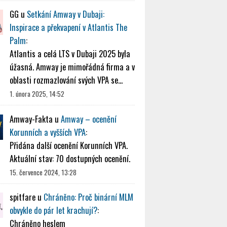
GG
u
Setkání Amway v Dubaji:
Inspirace a překvapení v Atlantis The
Palm
:
Atlantis a celá LTS v Dubaji 2025 byla
úžasná. Amway je mimořádná firma a v
oblasti rozmazlování svých VPA se…
1. února 2025, 14:52
Amway-Fakta
u
Amway – ocenění
Korunních a vyšších VPA
:
Přidána další ocenění Korunních VPA.
Aktuální stav: 70 dostupných ocenění.
15. července 2024, 13:28
spitfare
u
Chráněno: Proč binární MLM
obvykle do pár let krachují?
:
Chráněno heslem