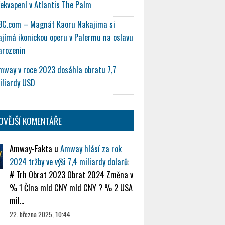
řekvapení v Atlantis The Palm
BC.com – Magnát Kaoru Nakajima si
ajímá ikonickou operu v Palermu na oslavu
arozenin
mway v roce 2023 dosáhla obratu 7,7
iliardy USD
OVĚJŠÍ KOMENTÁŘE
Amway-Fakta
u
Amway hlásí za rok
2024 tržby ve výši 7,4 miliardy dolarů
:
# Trh Obrat 2023 Obrat 2024 Změna v
% 1 Čína mld CNY mld CNY ? % 2 USA
mil…
22. března 2025, 10:44