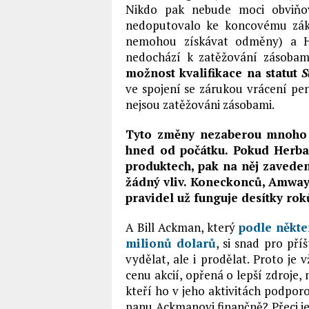
Nikdo pak nebude moci obviňov
nedoputovalo ke koncovému zákaz
nemohou získávat odměny) a H
nedochází k zatěžování zásoba
možnost kvalifikace na statut
S
ve spojení se zárukou vrácení pen
nejsou zatěžováni zásobami.
Tyto změny nezaberou mnoho ú
hned od počátku. Pokud Herbali
produktech, pak na něj zavede
žádný vliv. Koneckonců, Amway,
pravidel už funguje desítky rok
A Bill Ackman, který
podle někte
milionů dolarů
, si snad pro pří
vydělat, ale i prodělat. Proto je 
cenu akcií, opřená o lepší zdroje, 
kteří ho v jeho aktivitách podpor
panu Ackmanovi finančně? Přeci jen