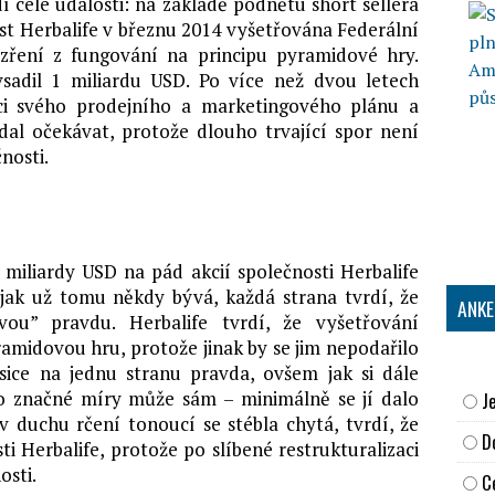
í celé události: na základě podnětu short sellera
st Herbalife v březnu 2014 vyšetřována Federální
zření z fungování na principu pyramidové hry.
sadil 1 miliardu USD. Po více než dvou letech
izaci svého prodejního a marketingového plánu a
dal očekávat, protože dlouho trvající spor není
nosti.
miliardy USD na pád akcií společnosti Herbalife
jak už tomu někdy bývá, každá strana tvrdí, že
ANKE
vou” pravdu. Herbalife tvrdí, že vyšetřování
amidovou hru, protože jinak by se jim nepodařilo
ice na jednu stranu pravda, ovšem jak si dále
do značné míry může sám – minimálně se jí dalo
J
 duchu rčení tonoucí se stébla chytá, tvrdí, že
D
ti Herbalife, protože po slíbené restrukturalizaci
osti.
C