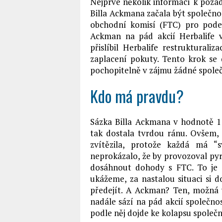
Nejprve několik informací k pozad
Billa Ackmana začala být společno
obchodní komisí (FTC) pro pode
Ackman na pád akcií Herbalife v
přislíbil Herbalife restruktural
zaplacení pokuty. Tento krok se 
pochopitelně v zájmu žádné společ
Kdo má pravdu?
Sázka Billa Ackmana v hodnotě 1 
tak dostala tvrdou ránu. Ovšem, 
zvítězila, protože každá má “s
neprokázalo, že by provozoval pyr
dosáhnout dohody s FTC. To je s
ukážeme, za nastalou situaci si 
předejít. A Ackman? Ten, možná v
nadále sází na pád akcií společnos
podle něj dojde ke kolapsu společn