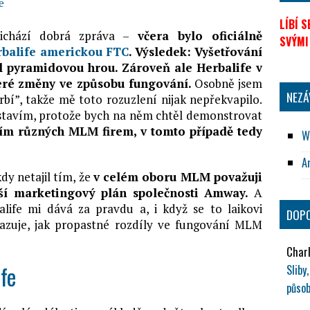
e
LÍBÍ 
ichází dobrá zpráva –
včera bylo oficiálně
SVÝMI
rbalife americkou FTC
. Výsledek: Vyšetřování
yl pyramidovou hrou.
Zároveň ale Herbalife v
eré změny ve způsobu fungování.
Osobně jsem
NEZÁ
rbí”, takže mě toto rozuzlení nijak nepřekvapilo.
stavím, protože bych na něm chtěl demonstrovat
ím různých MLM firem, v tomto případě tedy
W
A
dy netajil tím, že
v celém oboru MLM považuji
jší marketingový plán společnosti Amway.
A
life mi dává za pravdu a, i když se to laikovi
DOPO
azuje, jak propastné rozdíly ve fungování MLM
Charl
fe
Slib
působ