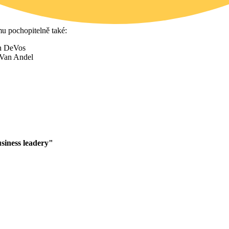
u pochopitelně také:
siness leadery"