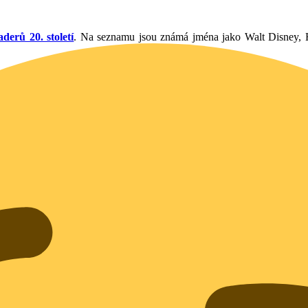
derů 20. století
. Na seznamu jsou známá jména jako Walt Disney, 