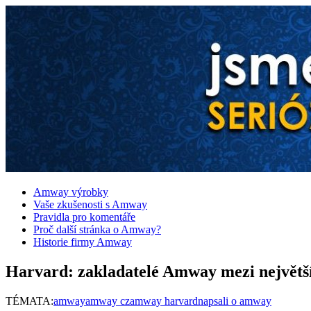
Amway výrobky
Vaše zkušenosti s Amway
Pravidla pro komentáře
Proč další stránka o Amway?
Historie firmy Amway
Harvard: zakladatelé Amway mezi největší
TÉMATA:
amway
amway cz
amway harvard
napsali o amway