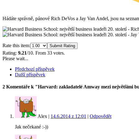
Hádáte správně, pánové Rich DeVos a Jay Van Andel, jsou na seznam
Rate this item:
Submit Rating
Rating:
9.21
/10. From 33 votes.
Please wait...
Předchozí příspěvek
Další příspěvek
2 Komentáře
k "Harvard: zakladatelé Amway mezi největšími bu
Alex
|
14.6.2014 z 12:01
|
Odpovědět
Jak nečekané :-))